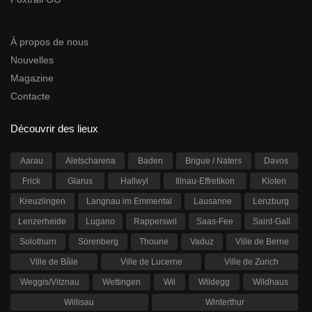
À propos de nous
Nouvelles
Magazine
Contacte
Découvrir des lieux
Aarau
Aletscharena
Baden
Brigue / Naters
Davos
Frick
Glarus
Hallwyl
Illnau-Effretikon
Kloten
Kreuzlingen
Langnau im Emmental
Lausanne
Lenzburg
Lenzerheide
Lugano
Rapperswil
Saas-Fee
Saint-Gall
Solothurn
Sörenberg
Thoune
Vaduz
Ville de Berne
Ville de Bâle
Ville de Lucerne
Ville de Zurich
Weggis/Vitznau
Wettingen
Wil
Wildegg
Wildhaus
Willisau
Winterthur