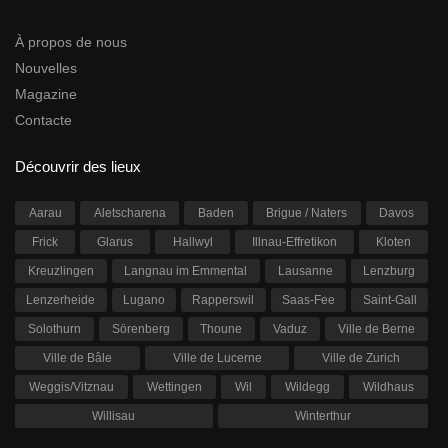
À propos de nous
Nouvelles
Magazine
Contacte
Découvrir des lieux
Aarau
Aletscharena
Baden
Brigue / Naters
Davos
Frick
Glarus
Hallwyl
Illnau-Effretikon
Kloten
Kreuzlingen
Langnau im Emmental
Lausanne
Lenzburg
Lenzerheide
Lugano
Rapperswil
Saas-Fee
Saint-Gall
Solothurn
Sörenberg
Thoune
Vaduz
Ville de Berne
Ville de Bâle
Ville de Lucerne
Ville de Zurich
Weggis/Vitznau
Wettingen
Wil
Wildegg
Wildhaus
Willisau
Winterthur