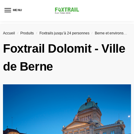
MENU
Accueil
Produits
Foxtrails jusqu’à 24 personnes
Berne et environs
Do
/
/
/
Foxtrail
Dolomit
- Ville
de Berne