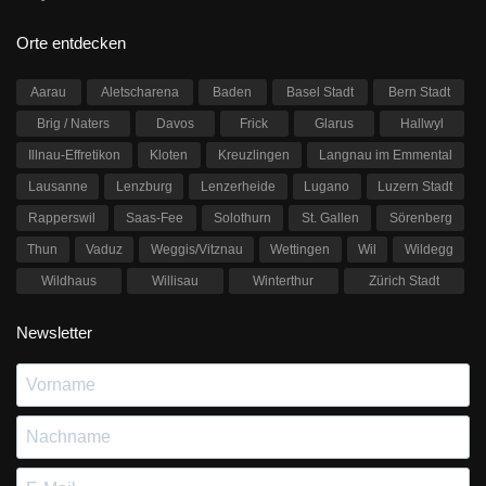
Orte entdecken
Aarau
Aletscharena
Baden
Basel Stadt
Bern Stadt
Brig / Naters
Davos
Frick
Glarus
Hallwyl
Illnau-Effretikon
Kloten
Kreuzlingen
Langnau im Emmental
Lausanne
Lenzburg
Lenzerheide
Lugano
Luzern Stadt
Rapperswil
Saas-Fee
Solothurn
St. Gallen
Sörenberg
Thun
Vaduz
Weggis/Vitznau
Wettingen
Wil
Wildegg
Wildhaus
Willisau
Winterthur
Zürich Stadt
Newsletter