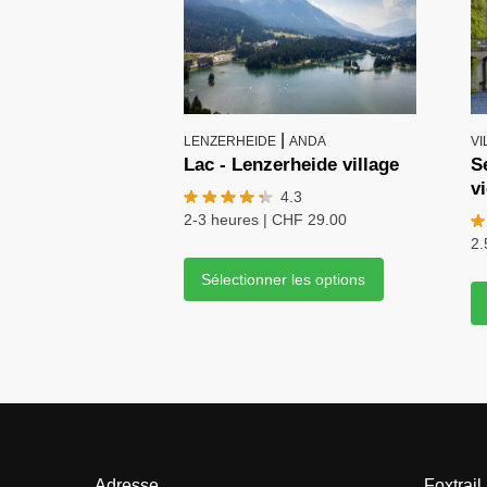
|
LENZERHEIDE
ANDA
VI
Lac - Lenzerheide village
S
vi
4.3
2-3 heures
|
CHF
29.00
2.
Sélectionner les options
Adresse
Foxtrail