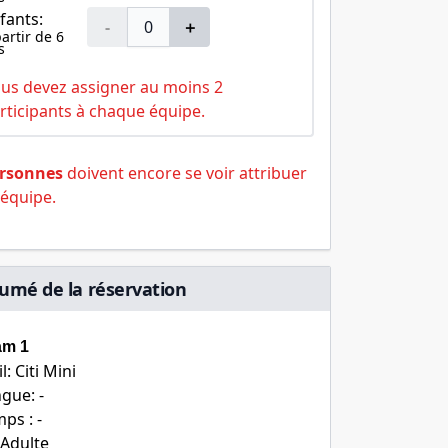
fants:
-
＋
partir de 6
s
us devez assigner au moins 2
rticipants à chaque équipe.
ersonnes
doivent encore se voir attribuer
équipe.
umé de la réservation
am 1
il: Citi Mini
gue: -
ps : -
 Adulte