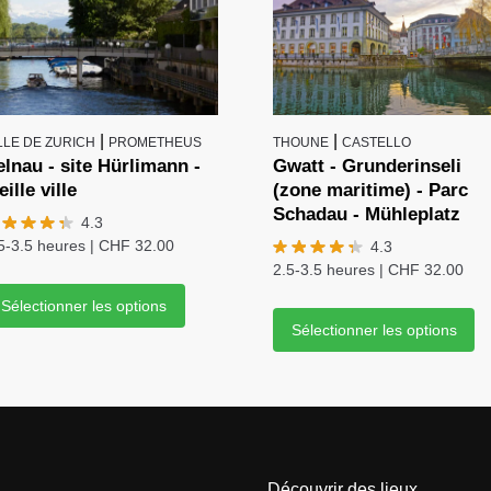
|
|
LLE DE ZURICH
PROMETHEUS
THOUNE
CASTELLO
elnau - site Hürlimann -
Gwatt - Grunderinseli
eille ville
(zone maritime) - Parc
Schadau - Mühleplatz
4.3
5-3.5 heures
|
CHF
32.00
4.3
2.5-3.5 heures
|
CHF
32.00
Sélectionner les options
Sélectionner les options
Découvrir des lieux