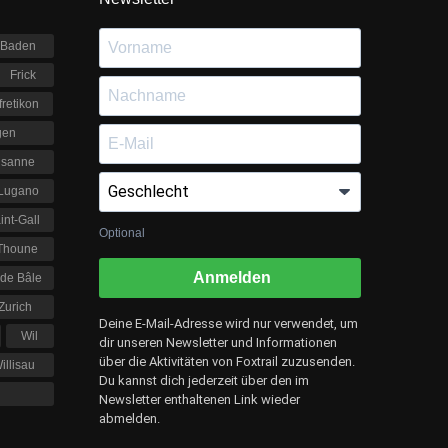
Baden
Frick
fretikon
gen
usanne
Lugano
int-Gall
Optional
Thoune
Anmelden
 de Bâle
 Zurich
Deine E-Mail-Adresse wird nur verwendet, um
Wil
dir unseren Newsletter und Informationen
über die Aktivitäten von Foxtrail zuzusenden.
illisau
Du kannst dich jederzeit über den im
Newsletter enthaltenen Link wieder
abmelden.