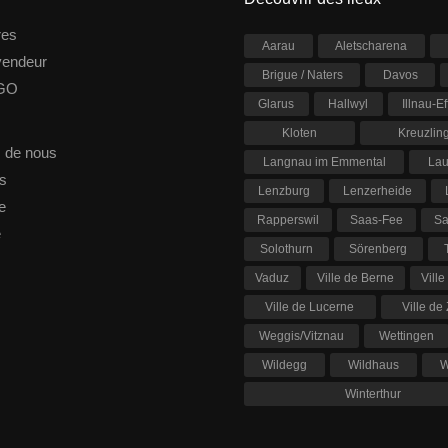
res
Aarau
Aletscharena
vendeur
Brigue / Naters
Davos
 GO
Glarus
Hallwyl
Illnau-Ef
Kloten
Kreuzlin
 de nous
Langnau im Emmental
La
s
Lenzburg
Lenzerheide
e
Rapperswil
Saas-Fee
Sa
e
Solothurn
Sörenberg
Vaduz
Ville de Berne
Ville
Ville de Lucerne
Ville de
Weggis/Vitznau
Wettingen
Wildegg
Wildhaus
W
Winterthur