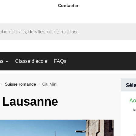
Contacter
ns
Classe d’école
FAQs
Sél
Suisse romande
Citi Mini
/
/
 Lausanne
Ao
lu
ma
me
je
ve
sa
di
lu
1
2
3
4
5
6
7
8
9
10
11
12
3