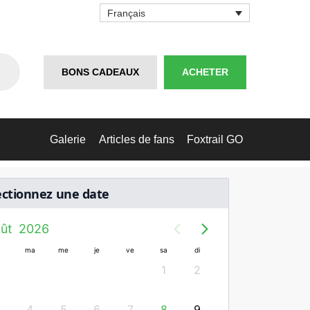
Français
BONS CADEAUX
ACHETER
Galerie
Articles de fans
Foxtrail GO
ectionnez une date
ût
2026
ma
me
je
ve
sa
di
lu
ma
m
1
2
1
4
5
6
7
8
9
7
8