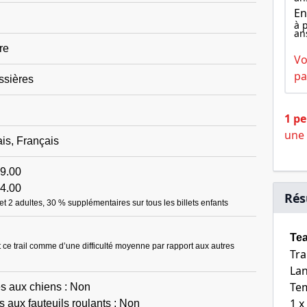
En
à 
an
re
Vo
pa
ssières
1 p
une 
is, Français
9.00
4.00
Rés
 et 2 adultes, 30 % supplémentaires sur tous les billets enfants
Te
 ce trail comme d’une difficulté moyenne par rapport aux autres
Tra
Lan
Tem
és aux chiens : Non
1 x
s aux fauteuils roulants : Non